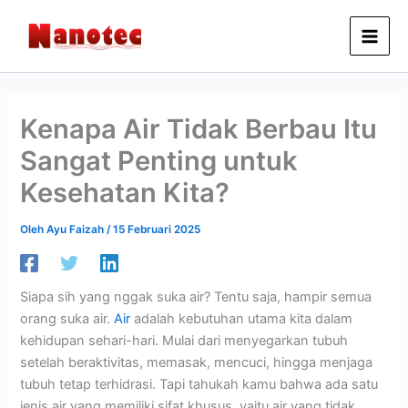
Lewati
ke
konten
Kenapa Air Tidak Berbau Itu
Sangat Penting untuk
Kesehatan Kita?
Oleh
Ayu Faizah
/
15 Februari 2025
Siapa sih yang nggak suka air? Tentu saja, hampir semua
orang suka air.
Air
adalah kebutuhan utama kita dalam
kehidupan sehari-hari. Mulai dari menyegarkan tubuh
setelah beraktivitas, memasak, mencuci, hingga menjaga
tubuh tetap terhidrasi. Tapi tahukah kamu bahwa ada satu
jenis air yang memiliki sifat khusus, yaitu air yang tidak