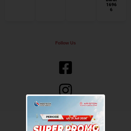
1696
6
Follow Us
Sampaikan Kendala Anda
Klik Kirim Sekarang.