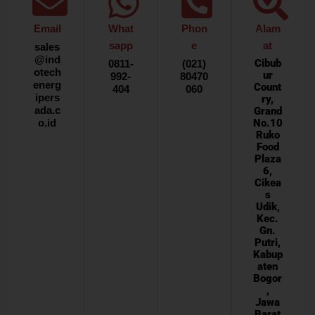
Email
What
Phon
Alam
sapp
e
at
sales
@ind
Cibub
0811-
(021)
otech
ur
992-
80470
energ
Count
404
060
ipers
ry,
ada.c
Grand
o.id
No.10
Ruko
Food
Plaza
6,
Cikea
s
Udik,
Kec.
Gn.
Putri,
Kabup
aten
Bogor
,
Jawa
Barat