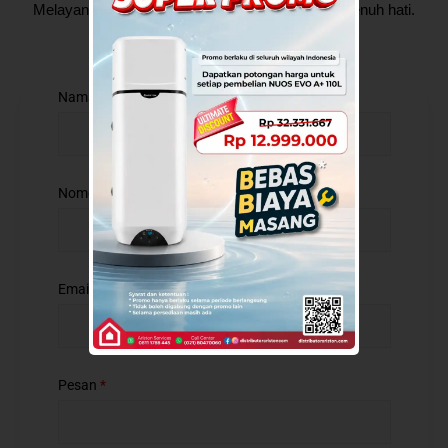
Melayani dengan tulus, Memperbaiki dengan sepenuh hati.
Nama
*
Nomor
*
Email
Pesan
*