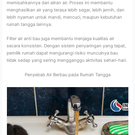
memisahkannya dari aliran air. Proses ini membantu
menghasilkan air yang terasa lebih segar, lebih jernih, dan
lebih nyaman untuk mandi, mencuci, maupun kebutuhan
rumah tangga lainnya.
Filter air anti bau juga membantu menjaga kualitas air
secara konsisten. Dengan sistem penyaringan yang tepat,
pemilik rumah dapat mengurangi risiko munculnya bau
tidak sedap yang sering mengganggu aktivitas sehari-hari.
Penyebab Air Berbau pada Rumah Tangga