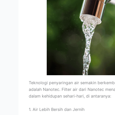
Teknologi penyaringan air semakin berkemba
adalah Nanotec. Filter air dari Nanotec me
dalam kehidupan sehari-hari, di antaranya:
1. Air Lebih Bersih dan Jernih