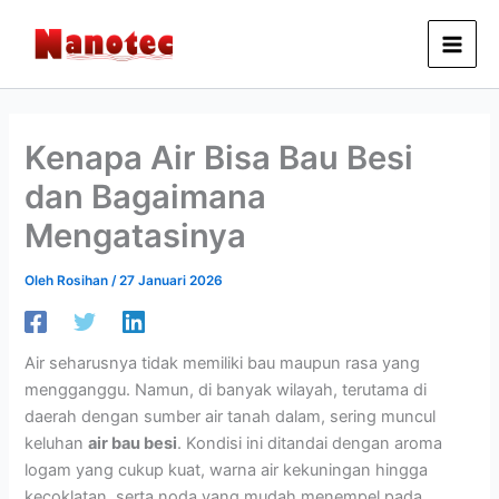
Lewati
ke
konten
Kenapa Air Bisa Bau Besi
dan Bagaimana
Mengatasinya
Oleh
Rosihan
/
27 Januari 2026
Air seharusnya tidak memiliki bau maupun rasa yang
mengganggu. Namun, di banyak wilayah, terutama di
daerah dengan sumber air tanah dalam, sering muncul
keluhan
air bau besi
. Kondisi ini ditandai dengan aroma
logam yang cukup kuat, warna air kekuningan hingga
kecoklatan, serta noda yang mudah menempel pada