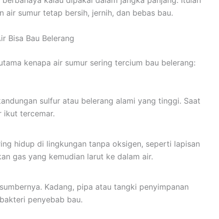
a berbahaya kalau dipakai dalam jangka panjang. Itulah
air sumur tetap bersih, jernih, dan bebas bau.
ir Bisa Bau Belerang
 utama kenapa air sumur sering tercium bau belerang:
ndungan sulfur atau belerang alami yang tinggi. Saat
r ikut tercemar.
ring hidup di lingkungan tanpa oksigen, seperti lapisan
an gas yang kemudian larut ke dalam air.
ri sumbernya. Kadang, pipa atau tangki penyimpanan
 bakteri penyebab bau.